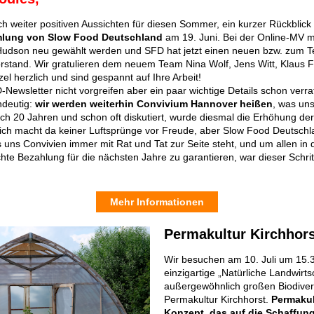
ch weiter positiven Aussichten für diesen Sommer, ein kurzer Rückblick 
mlung von Slow Food Deutschland
am 19. Juni. Bei der Online-MV 
Hudson neu gewählt werden und SFD hat jetzt einen neuen bzw. zum Tei
rstand. Wir gratulieren dem neuem Team Nina Wolf, Jens Witt, Klaus 
l herzlich und sind gespannt auf Ihre Arbeit!
Newsletter nicht vorgreifen aber ein paar wichtige Details schon verra
ndeutig:
wir werden weiterhin Convivium Hannover heißen
, was un
ch 20 Jahren und schon oft diskutiert, wurde diesmal die Erhöhung der
ich macht da keiner Luftsprünge vor Freude, aber Slow Food Deutschlan
s uns Convivien immer mit Rat und Tat zur Seite steht, und um allen in 
chte Bezahlung für die nächsten Jahre zu garantieren, war dieser Schri
Mehr Informationen
Permakultur Kirchhor
Wir besuchen am 10. Juli um 15.
einzigartige „Natürliche Landwirts
außergewöhnlich großen Biodivers
Permakultur Kirchhorst.
Permakult
Konzept, das auf die Schaffun