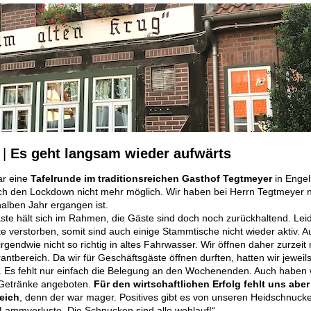
|
Es geht langsam wieder aufwärts
ar eine
Tafelrunde im traditionsreichen Gasthof Tegtmeyer
in Engel
rch den Lockdown nicht mehr möglich. Wir haben bei Herrn Tegtmeyer n
halben Jahr ergangen ist.
te hält sich im Rahmen, die Gäste sind doch noch zurückhaltend. Leid
 verstorben, somit sind auch einige Stammtische nicht wieder aktiv. A
endwie nicht so richtig in altes Fahrwasser. Wir öffnen daher zurzeit
antbereich. Da wir für Geschäftsgäste öffnen durften, hatten wir jeweil
. Es fehlt nur einfach die Belegung an den Wochenenden. Auch haben 
Getränke angeboten.
Für den wirtschaftlichen Erfolg fehlt uns aber
eich
, denn der war mager. Positives gibt es von unseren Heidschnucke
Lammverluste. Die Schnucken sind alle wohlauf!“