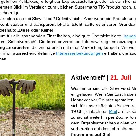
r gefüllten Kühlakkus) erfolgt per Expresszustellung, oder ab dem klein
 ersten Blick im Vergleich zum üblichen Supermarkt TK-Produkt hoch, a
chtfertigt.
rnelen also bei Slow Food? Definitiv nicht. Aber wenn ein Produkt unt
ohl, sauber und transparent lokal entsteht, sollte es unseren Grundsä
deshalb: „Diese oder Keine!“
aum für alle spannenden Einzelheiten, eine gute Übersicht bietet:
neuem
zum „Selbstversuch“. Die Inhaber waren so liebenswürdig uns sozusa
ung anzubieten
, die wir natürlich mit einer Verkostung koppeln. Wir w
n wir ausreichend definitive
Interessenbekundungen
erhalten, die a
ben.
Aktiventreff
|
21. Juli
Wie immer sind alle Slow Food Mit
eingeladen. Wenn Sie Lust habe
Hannover vor Ort mitzugestalten,
sich für unser nächstes Aktiventr
19 Uhr, einfach per
Mail
an. Diese
zunächst weiterhin per Zoom-Kon
dem Organisatorischen wollen wir
vorbereiten auf das Jahresthema
freuen uns auf Sie!