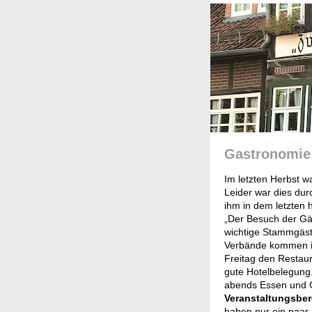
Gastronomie
Im letzten Herbst w
Leider war dies du
ihm in dem letzten 
„Der Besuch der Gäs
wichtige Stammgäste
Verbände kommen irg
Freitag den Restaur
gute Hotelbelegung
abends Essen und 
Veranstaltungsber
haben nur ein paar 