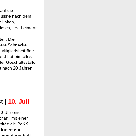
auf die
musste nach dem
l alten,
Flesch, Lea Leimann
ten. Die
sere Schnecke
 Mitgliedsbeiträge
d hat ein tolles
der Geschäftsstelle
tt nach 20 Jahren
st
|
10. Juli
30 Uhr eine
chaft“ mit einer
ität: die PeKK –
ur ist ein
g von dauerhaft