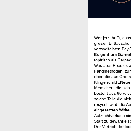
Wer jetzt hofft, da
großen Enttäuschung
verzweifelsten Pay-
Es geht um Garne
topfrisch als Carpac
Was aber Foodies ab
Fangmethoden, zum 
eben die aus Gronau
Klingelschild
„Neue 
Menschen, die sich Z
besteht aus 80 % ve
solche Teile die ni
recycelt wird, die A
eingesetzten White
Aufzuchtverluste si
Start zu gewährleist
Der Vertrieb der le