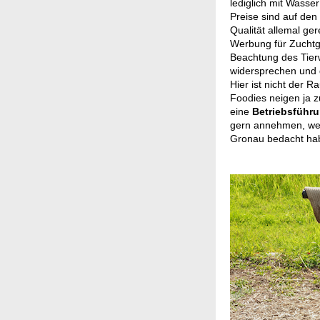
lediglich mit Wasse
Preise sind auf den
Qualität allemal gere
Werbung für Zuchtga
Beachtung des Tierw
widersprechen und 
Hier ist nicht der R
Foodies neigen ja 
eine
Betriebsführ
gern annehmen, wen
Gronau bedacht ha