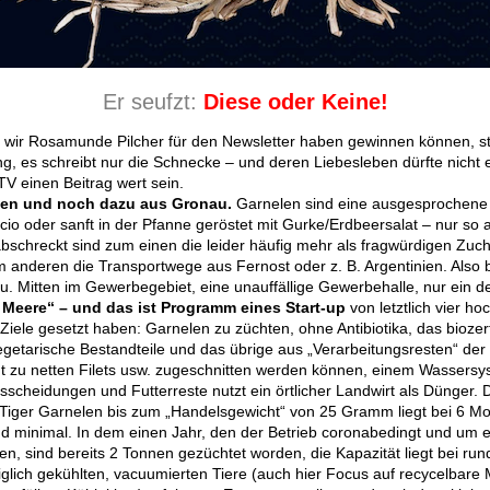
Er seufzt:
Diese oder Keine!
ss wir Rosamunde Pilcher für den Newsletter haben gewinnen können, ste
, es schreibt nur die Schnecke – und deren Liebesleben dürfte nicht
TV einen Beitrag wert sein.
len und noch dazu aus Gronau.
Garnelen sind eine ausgesprochene 
cio oder sanft in der Pfanne geröstet mit Gurke/Erdbeersalat – nur so a
schreckt sind zum einen die leider häufig mehr als fragwürdigen Zuch
anderen die Transportwege aus Fernost oder z. B. Argentinien. Also 
. Mitten im Gewerbegebiet, eine unauffällige Gewerbehalle, nur ein d
Meere“ – und das ist Programm eines Start-up
von letztlich vier ho
iele gesetzt haben: Garnelen zu züchten, ohne Antibiotika, das biozerti
getarische Bestandteile und das übrige aus „Verarbeitungsresten“ der F
cht zu netten Filets usw. zugeschnitten werden können, einem Wassers
usscheidungen und Futterreste nutzt ein örtlicher Landwirt als Dünger. 
 Tiger Garnelen bis zum „Handelsgewicht“ von 25 Gramm liegt bei 6 Mo
nd minimal. In dem einen Jahr, den der Betrieb coronabedingt und um 
en, sind bereits 2 Tonnen gezüchtet worden, die Kapazität liegt bei rund
diglich gekühlten, vacuumierten Tiere (auch hier Focus auf recycelbare M