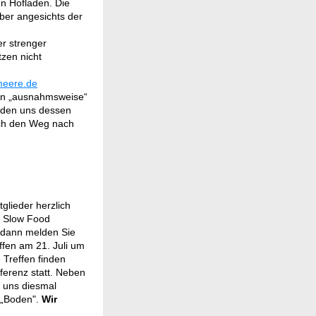
en Hofladen. Die
ber angesichts der
er strenger
tzen nicht
eere.de
gen „ausnahmsweise“
ürden uns dessen
uch den Weg nach
glieder herzlich
n Slow Food
 dann melden Sie
effen am 21. Juli um
 Treffen finden
ferenz statt. Neben
 uns diesmal
 „Boden".
Wir