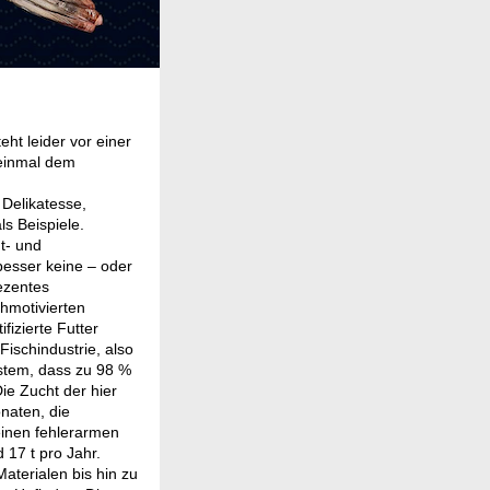
ht leider vor einer
 einmal dem
Delikatesse,
ls Beispiele.
t- und
besser keine – oder
ezentes
chmotivierten
fizierte Futter
ischindustrie, also
ystem, dass zu 98 %
Die Zucht der hier
naten, die
einen fehlerarmen
 17 t pro Jahr.
aterialen bis hin zu