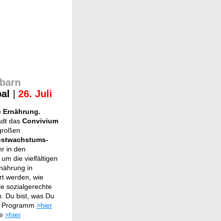
hbarn
bal
|
26. Juli
e Ernährung.
ädt das
Convivium
großen
ostwachstums-
r in den
um die vielfältigen
rnährung in
rt werden, wie
le sozialgerechte
 Du bist, was Du
Das Programm
>hier
te
>hier