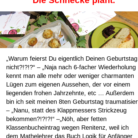
Die Schnecke plant.
„Warum feierst Du eigentlich Deinen Geburtstag
nicht?!?!?“ – „Naja nach 6-facher Wiederholung
kennt man alle mehr oder weniger charmanten
Lügen zum eigenen Aussehen, der vor einem
liegenden frohen Jahrzehnte, etc … Außerdem
bin ich seit meinen 8ten Geburtstag traumatisier
– „Nanu, statt des Klappmessers Strickzeug
bekommen?!?!?!“ –„Nöh, aber fetten
Klassenbucheintrag wegen Renitenz, weil ich
dem Mathelehrer das Buch Logik für Anfänger